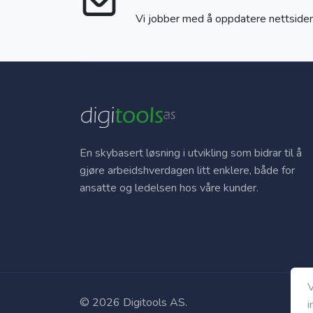
Vi jobber med å oppdatere nettsidene
En skybasert løsning i utvikling som bidrar til å
gjøre arbeidshverdagen litt enklere, både for
ansatte og ledelsen hos våre kunder.
V
© 2026 Digitools AS.
i