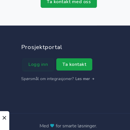
Ta kontakt med oss
Prosjektportal
Logg inn
Ta kontakt
Spørsmål om integrasjoner?
Les mer
Med
for
smarte løsninger
.